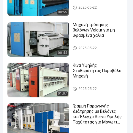
Μηχανές τρύπησης με βελόν
2025-05-22
α
00:55
Μηχανή τρύπησης
βελόνων Velour για μη
υφασμένα χαλιά
Μηχανές τρύπησης με βελόν
2025-05-22
α
00:44
Κίνα Υψηλής
Σταθερότητας Πυροβόλο
Μηχανή
Μηχανές τρύπησης με βελόν
2025-05-22
α
01:07
Γραμμή Παραγωγής
Διάτρησης με Βελόνες
και Έλεγχο Servo Υψηλής
Ταχύτητας για Μονωτικό
Φίλτρο από Υαλοβάμβακα