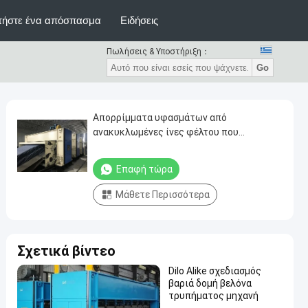
τήστε ένα απόσπασμα
Ειδήσεις
Πωλήσεις & Υποστήριξη：
Go
Απορρίμματα υφασμάτων από
ανακυκλωμένες ίνες φέλτου που
παράγουν μη υφασμένα μηχανήματα
τρύπησης βελόνων
Επαφή τώρα
Μάθετε Περισσότερα
Σχετικά βίντεο
Dilo Alike σχεδιασμός
βαριά δομή βελόνα
τρυπήματος μηχανή