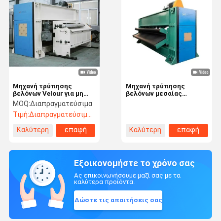
Μηχανή τρύπησης
Μηχανή τρύπησης
βελόνων Velour για μη
βελόνων μεσαίας
υφασμένα χαλιά
ταχύτητας
MOQ:
Διαπραγματεύσιμα
Τιμή:
Διαπραγματεύσιμος
Καλύτερη
επαφή
Καλύτερη
επαφή
τιμή
τιμή
Εξοικονομήστε το χρόνο σας
Ας επικοινωνήσουμε μαζί σας με τα
καλύτερα προϊόντα.
Δώστε τις απαιτήσεις σας