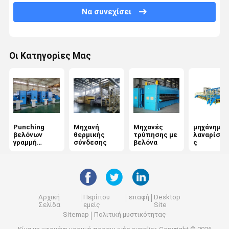
Να συνεχίσει
Άνεμος μηχανή
Μηχανή τελικής επεξεργασίας υφασμάτων
Οι Κατηγορίες Μας
Μηχανή μη υφαντικής χημικής σύνδεσης
Punching
Μηχανή
Μηχανές
μηχάνημα
βελόνων
θερμικής
τρύπησης με
λαναρίσμα
γραμμή
σύνδεσης
βελόνα
ς
παραγωγής
Αρχική
Περίπου
επαφή
Desktop
Σελίδα
εμείς
Site
Sitemap
Πολιτική μυστικότητας