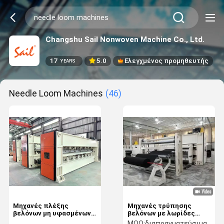
Changshu Sail Nonwoven Machine Co., Ltd.
17
5.0
Ελεγχμένος προμηθευτής
YEARS
Needle Loom Machines
(46)
Μηχανές πλέξης
Μηχανές τρύπησης
βελόνων μη υφασμένων
βελόνων με λωρίδες
βαρέων δομών
Velour Jacquard
MOQ:
διαπραγματεύσιμα