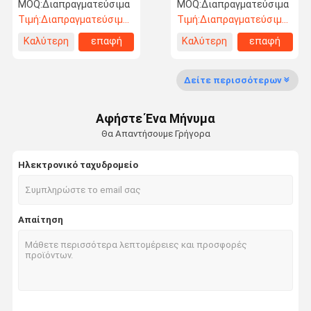
συντήρηση
συντήρησης 1200
MOQ:
Διαπραγματεύσιμα
MOQ:
Διαπραγματεύσιμα
στροφές ανά λεπτό
Τιμή:
Διαπραγματεύσιμος
Τιμή:
Διαπραγματεύσιμος
Καλύτερη
επαφή
Καλύτερη
επαφή
Έλεγχος
Επικοινωνήσ
Ειδήσεις
Ζητήστε Μια
τιμή
τιμή
Ποιότητας
Τε Μαζί Μας.
Προσφορά
Δείτε περισσότερων
Punching βελόνων γραμμή παραγωγής
Αφήστε Ένα Μήνυμα
Μηχανή θερμικής σύνδεσης
Θα Απαντήσουμε Γρήγορα
Μηχανές τρύπησης με βελόνα
Ηλεκτρονικό ταχυδρομείο
μηχάνημα λαναρίσματος
Μηχανή ανοίγματος ινών
Απαίτηση
Μηχανή σχηματισμού ιστού
Μη υφασμένα φούρνα
Μηχανή σιδέρωσης με καλάντη