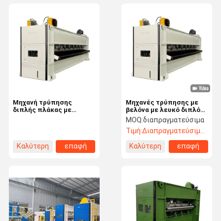
Μηχανή τρύπησης
Μηχανές τρύπησης με
διπλής πλάκας με
βελόνα με λευκό διπλό
βελόνα
πάτωμα 600 rpm Μηχανή
MOQ:
διαπραγματεύσιμα
τρύπησης μη υφασμένης
Τιμή:
Διαπραγματεύσιμος
Καλύτερη
επαφή
Καλύτερη
επαφή
τιμή
τιμή