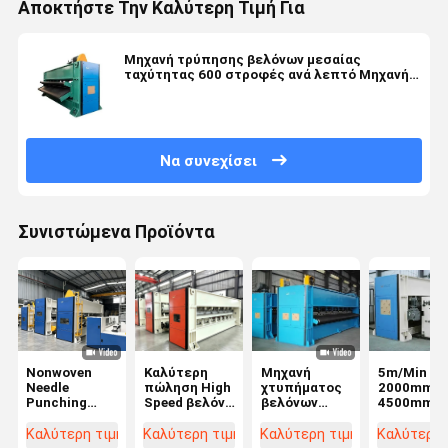
Αποκτήστε Την Καλύτερη Τιμή Για
Μηχανή τρύπησης βελόνων μεσαίας
ταχύτητας 600 στροφές ανά λεπτό Μηχανή
πλέξης βελόνων
Να συνεχίσει
Συνιστώμενα Προϊόντα
Nonwoven
Καλύτερη
Μηχανή
5m/Min
Needle
πώληση High
χτυπήματος
2000mm ~
Punching
Speed βελόνα
βελόνων
4500mm
Machine
τρύπησης
υψηλής
Μηχανές
μηχανή με
ταχύτητας
τρύπησης
Καλύτερη τιμή
Καλύτερη τιμή
Καλύτερη τιμή
Καλύτερη 
αυτόματο
1200RPM
βελόνων