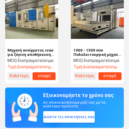
Μηχανή ανοίγματος ινών
1000 - 1500 mm
για ζύγιση αποθήκευσης
Πολυλειτουργική μηχανή
Μηχανή ολοκληρωμένης
ανοίγματος ινών
MOQ:
διαπραγματεύσιμα
MOQ:
διαπραγματεύσιμα
αυτόματης ανάμειξης
Τιμή:
Διαπραγματεύσιμος
Τιμή:
Διαπραγματεύσιμος
Καλύτερη
επαφή
Καλύτερη
επαφή
τιμή
τιμή
Εξοικονομήστε το χρόνο σας
Ας επικοινωνήσουμε μαζί σας με τα
καλύτερα προϊόντα.
Δώστε τις απαιτήσεις σας