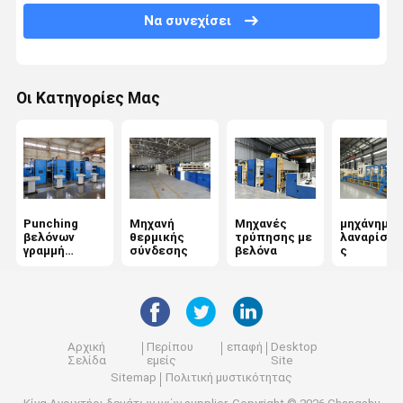
Να συνεχίσει
Μηχανή σχηματισμού ιστού
Μη υφασμένα φούρνα
Οι Κατηγορίες Μας
Μηχανή σιδέρωσης με καλάντη
Άνεμος μηχανή
Μηχανή τελικής επεξεργασίας υφασμάτων
Punching
Μηχανή
Μηχανές
μηχάνημα
Μηχανή μη υφαντικής χημικής σύνδεσης
βελόνων
θερμικής
τρύπησης με
λαναρίσμα
γραμμή
σύνδεσης
βελόνα
ς
παραγωγής
Αρχική
Περίπου
επαφή
Desktop
Σελίδα
εμείς
Site
Sitemap
Πολιτική μυστικότητας