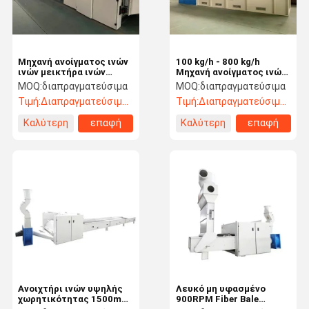
Μηχανή ανοίγματος ινών
100 kg/h - 800 kg/h
ινών μεικτήρα ινών
Μηχανή ανοίγματος ινών
1500mm
Μηχανή ανάμειξης ινών
MOQ:
διαπραγματεύσιμα
MOQ:
διαπραγματεύσιμα
40/M3
Τιμή:
Διαπραγματεύσιμος
Τιμή:
Διαπραγματεύσιμος
Καλύτερη
επαφή
Καλύτερη
επαφή
τιμή
τιμή
Σπίτι
Προϊόντα
Βίντεο
Σχετικά Με
Εμάς
Ανοιχτήρι ινών υψηλής
Λευκό μη υφασμένο
χωρητικότητας 1500mm
900RPM Fiber Bale