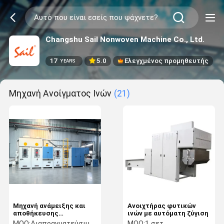
Changshu Sail Nonwoven Machine Co., Ltd.
17
5.0
Ελεγχμένος προμηθευτής
YEARS
Μηχανή Ανοίγματος Ινών
(21)
Μηχανή ανάμειξης και
Ανοιχτήρας φυτικών
αποθήκευσης
ινών με αυτόματη ζύγιση
συνδυασμού
MOQ:
Διαπραγματεύσιμος
MOQ:
1 σετ