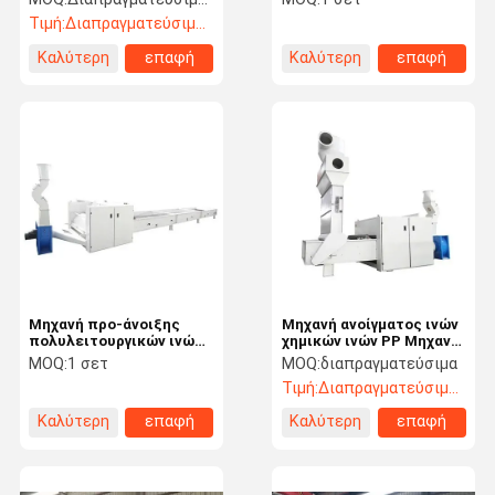
Τιμή:
Διαπραγματεύσιμος
Καλύτερη
επαφή
Καλύτερη
επαφή
τιμή
τιμή
Μηχανή προ-άνοιξης
Μηχανή ανοίγματος ινών
πολυλειτουργικών ινών
χημικών ινών PP Μηχανή
υψηλής χωρητικότητας
ανοίγματος φακέλων
MOQ:
1 σετ
MOQ:
διαπραγματεύσιμα
ινών 150kg/h - 500kg/h
Τιμή:
Διαπραγματεύσιμος
Καλύτερη
επαφή
Καλύτερη
επαφή
τιμή
τιμή