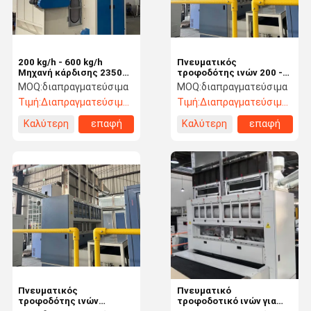
200 kg/h - 600 kg/h
Πνευματικός
Μηχανή κάρδισης 2350
τροφοδότης ινών 200 -
mm Δονητικός
600kg/h, τροφοδότης
MOQ:
διαπραγματεύσιμα
MOQ:
διαπραγματεύσιμα
τροφοδότης
αέρα με αυτόματο
Τιμή:
Διαπραγματεύσιμος
Τιμή:
Διαπραγματεύσιμος
σύστημα ελέγχου
στάθμης
Καλύτερη
επαφή
Καλύτερη
επαφή
τιμή
τιμή
Σπίτι
Προϊόντα
Βίντεο
Σχετικά Με
Εμάς
Πνευματικός
Πνευματικό
τροφοδότης ινών
τροφοδοτικό ινών για