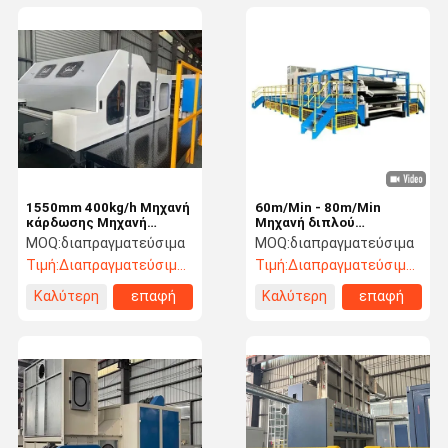
1550mm 400kg/h Μηχανή
60m/Min - 80m/Min
κάρδωσης Μηχανή
Μηχανή διπλού
κάρδωσης μη υφασμένης
κυλίνδρου για την
MOQ:
διαπραγματεύσιμα
MOQ:
διαπραγματεύσιμα
μονοκύλινδρου
κάρτωση
Τιμή:
Διαπραγματεύσιμος
Τιμή:
Διαπραγματεύσιμος
κλωστοϋφαντουργικών
καρτών
Καλύτερη
επαφή
Καλύτερη
επαφή
τιμή
τιμή