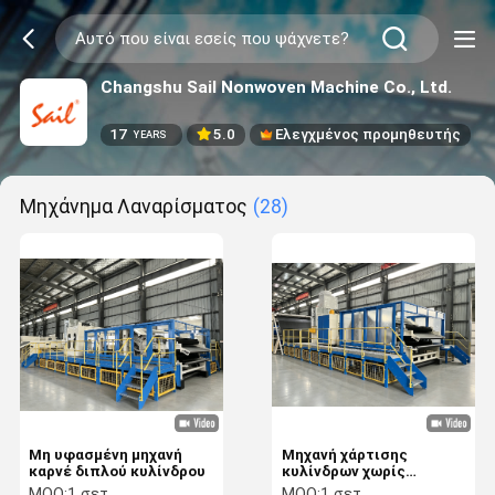
Changshu Sail Nonwoven Machine Co., Ltd.
17
5.0
Ελεγχμένος προμηθευτής
YEARS
Μηχάνημα Λαναρίσματος
(28)
Μη υφασμένη μηχανή
Μηχανή χάρτισης
καρνέ διπλού κυλίνδρου
κυλίνδρων χωρίς
υφαντικές ύλες
MOQ:
1 σετ
MOQ:
1 σετ