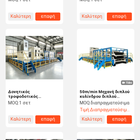
Καλύτερη
επαφή
Καλύτερη
επαφή
τιμή
τιμή
Δονητικός
50m/min Μηχανή διπλού
τροφοδοτικός
κυλίνδρου διπλού
μηχανισμός
κάρδισης για μη
MOQ:
1 σετ
MOQ:
διαπραγματεύσιμα
υφαντικές ύλες
Τιμή:
Διαπραγματεύσιμος
Καλύτερη
επαφή
Καλύτερη
επαφή
τιμή
τιμή