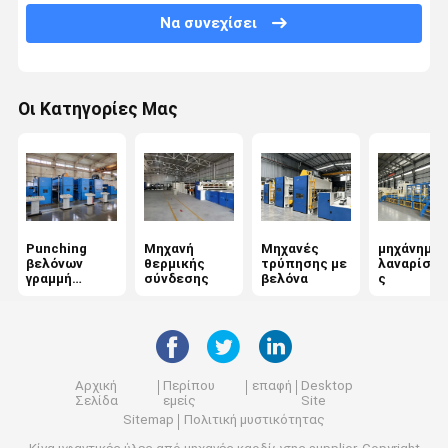
Να συνεχίσει
Μηχανή σχηματισμού ιστού
Μη υφασμένα φούρνα
Οι Κατηγορίες Μας
Μηχανή σιδέρωσης με καλάντη
Άνεμος μηχανή
Μηχανή τελικής επεξεργασίας υφασμάτων
Punching
Μηχανή
Μηχανές
μηχάνημα
Μηχανή μη υφαντικής χημικής σύνδεσης
βελόνων
θερμικής
τρύπησης με
λαναρίσμα
γραμμή
σύνδεσης
βελόνα
ς
παραγωγής
Αρχική
Περίπου
επαφή
Desktop
Σελίδα
εμείς
Site
Sitemap
Πολιτική μυστικότητας