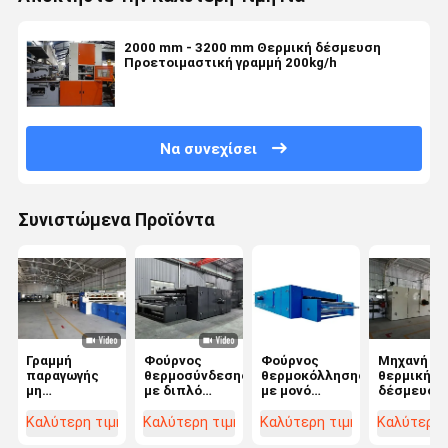
2000 mm - 3200 mm Θερμική δέσμευση
Προετοιμαστική γραμμή 200kg/h
Να συνεχίσει
Συνιστώμενα Προϊόντα
Γραμμή
Φούρνος
Φούρνος
Μηχανή
παραγωγής
θερμοσύνδεσης
θερμοκόλλησης
θερμικής
μη
με διπλό
με μονό
δέσμευση
υφασμένων
μεταφορέα
μεταφορέα
υψηλής
θερμικών
ομοιότητα
Καλύτερη τιμή
Καλύτερη τιμή
Καλύτερη τιμή
Καλύτερη 
δεσμών