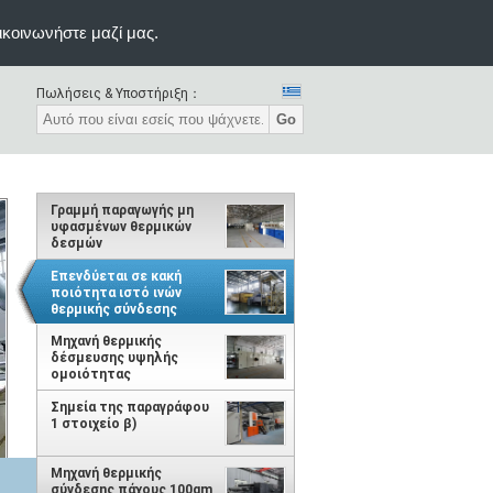
ικοινωνήστε μαζί μας.
Πωλήσεις & Υποστήριξη：
Go
Γραμμή παραγωγής μη
υφασμένων θερμικών
δεσμών
Επενδύεται σε κακή
ποιότητα ιστό ινών
θερμικής σύνδεσης
Μονάδα μονόποίησης
Μηχανή θερμικής
500kg/h - 700kg/h γραμμή
δέσμευσης υψηλής
παραγωγής ινών
ομοιότητας
Σημεία της παραγράφου
1 στοιχείο β)
Μηχανή θερμικής
σύνδεσης πάχους 100gm