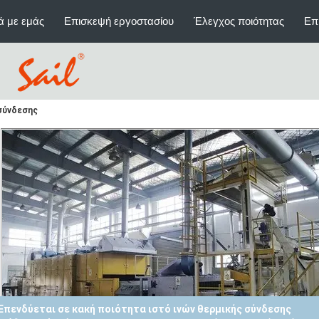
ά με εμάς
Επισκεψή εργοστασίου
Έλεγχος ποιότητας
Επ
σύνδεσης
Επενδύεται σε κακή ποιότητα ιστό ινών θερμικής σύνδεσης