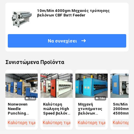
10m/Min 4000gm Μηχανές τρύπησης
βελόνων CBF Batt Feeder
Να συνεχίσει
Συνιστώμενα Προϊόντα
Nonwoven
Καλύτερη
Μηχανή
5m/Min
Needle
πώληση High
χτυπήματος
2000mm ~
Punching
Speed βελόνα
βελόνων
4500mm
Machine
τρύπησης
υψηλής
Μηχανές
μηχανή με
ταχύτητας
τρύπησης
Καλύτερη τιμή
Καλύτερη τιμή
Καλύτερη τιμή
Καλύτερη 
αυτόματο
1200RPM
βελόνων
λιπαντικό
Αυτοκαθα