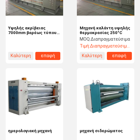
Υψηλής ακρίβειας
Μηχανή καλάντη υψηλής
7000mm βαρέως τύπου
θερμοκρασίας 250°C
καλαντάρι για μη υφαντά
MOQ:
Διαπραγματεύσιμα
υλικά
Τιμή:
Διαπραγματεύσιμος
Καλύτερη
επαφή
Καλύτερη
επαφή
τιμή
τιμή
Σπίτι
Προϊόντα
Βίντεο
Σχετικά Με
Εμάς
ημερολογιακή μηχανή
μηχανή σιδερώματος