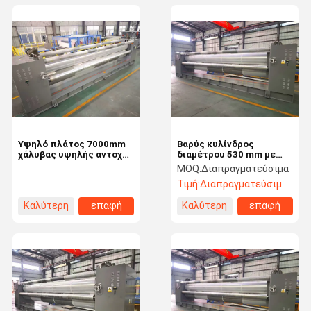
Υψηλό πλάτος 7000mm
Βαρύς κυλίνδρος
χάλυβας υψηλής αντοχής
διαμέτρου 530 mm με
δρομέας θερμού
ρυμουλκούμενα ψύξης
MOQ:
Διαπραγματεύσιμα
ημερολογίου
με νερό
Τιμή:
Διαπραγματεύσιμος
Καλύτερη
επαφή
Καλύτερη
επαφή
τιμή
τιμή