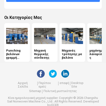
Μηχανή σχηματισμού ιστού
Οι Κατηγορίες Μας
Μη υφασμένα φούρνα
Μηχανή σιδέρωσης με καλάντη
Άνεμος μηχανή
Μηχανή τελικής επεξεργασίας υφασμάτων
Punching
Μηχανή
Μηχανές
μηχάνημα
βελόνων
θερμικής
τρύπησης με
λαναρίσμα
γραμμή
σύνδεσης
βελόνα
ς
Μηχανή μη υφαντικής χημικής σύνδεσης
παραγωγής
Αρχική
Περίπου
επαφή
Desktop
Σελίδα
εμείς
Site
Sitemap
Πολιτική μυστικότητας
Κίνα ημερολογιακή μηχανή supplier.
Copyright © 2026 Changshu
Sail Nonwoven Machine Co., Ltd.. All Rights Reserved. Developed
by
ECER