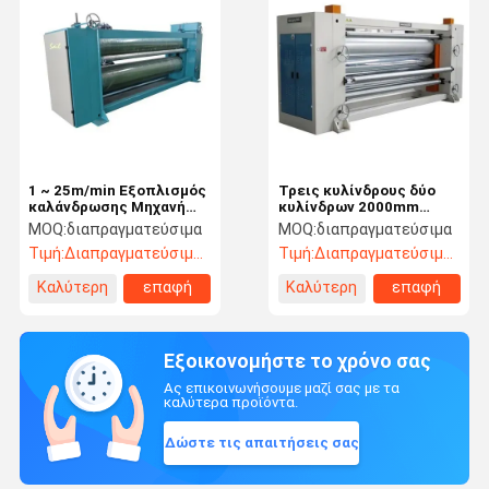
1 ~ 25m/min Εξοπλισμός
Τρεις κυλίνδρους δύο
καλάνδρωσης Μηχανή
κυλίνδρων 2000mm
σιδέρωσης υφασμάτων
αυτόματη καλάντρα για
MOQ:
διαπραγματεύσιμα
MOQ:
διαπραγματεύσιμα
υφάσματα
Τιμή:
Διαπραγματεύσιμος
Τιμή:
Διαπραγματεύσιμος
Καλύτερη
επαφή
Καλύτερη
επαφή
τιμή
τιμή
Εξοικονομήστε το χρόνο σας
Ας επικοινωνήσουμε μαζί σας με τα
καλύτερα προϊόντα.
Δώστε τις απαιτήσεις σας