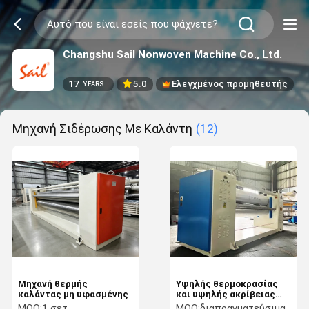
Changshu Sail Nonwoven Machine Co., Ltd.
17
5.0
Ελεγχμένος προμηθευτής
YEARS
Μηχανή Σιδέρωσης Με Καλάντη
(12)
Μηχανή θερμής
Υψηλής θερμοκρασίας
καλάντας μη υφασμένης
και υψηλής ακρίβειας
καλεντομηχανή
MOQ:
1 σετ
MOQ:
διαπραγματεύσιμα