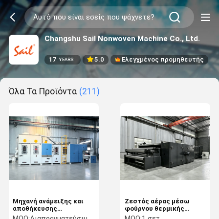
Changshu Sail Nonwoven Machine Co., Ltd.
17
5.0
Ελεγχμένος προμηθευτής
YEARS
Όλα Τα Προϊόντα
(211)
Μηχανή ανάμειξης και
Ζεστός αέρας μέσω
αποθήκευσης
φούρνου θερμικής
συνδυασμού
συγκόλλησης για γραμμή
MOQ:
Διαπραγματεύσιμος
MOQ:
1 σετ