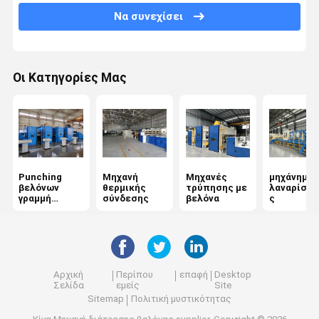
Να συνεχίσει
Μηχανή σχηματισμού ιστού
Μη υφασμένα φούρνα
Οι Κατηγορίες Μας
Μηχανή σιδέρωσης με καλάντη
Άνεμος μηχανή
Μηχανή τελικής επεξεργασίας υφασμάτων
Punching
Μηχανή
Μηχανές
μηχάνημα
Μηχανή μη υφαντικής χημικής σύνδεσης
βελόνων
θερμικής
τρύπησης με
λαναρίσμα
γραμμή
σύνδεσης
βελόνα
ς
παραγωγής
Αρχική
Περίπου
επαφή
Desktop
Σελίδα
εμείς
Site
Sitemap
Πολιτική μυστικότητας