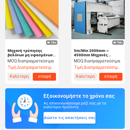
Μηχανή τρύπησης
5m/Min 2000mm ~
βελόνων μη υφασμένων
4500mm Μηχανές
υφασμάτων
τρύπησης βελόνων
MOQ:
διαπραγματεύσιμα
MOQ:
διαπραγματεύσιμα
Αυτοκαθαρισμός
Τιμή:
Διαπραγματεύσιμος
Τιμή:
Διαπραγματεύσιμος
Καλύτερη
επαφή
Καλύτερη
επαφή
τιμή
τιμή
Εξοικονομήστε το χρόνο σας
Ας επικοινωνήσουμε μαζί σας με τα
καλύτερα προϊόντα.
Δώστε τις απαιτήσεις σας