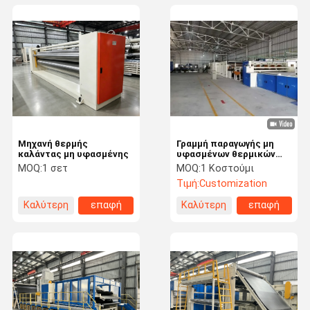
Μηχανή θερμής
Γραμμή παραγωγής μη
καλάντας μη υφασμένης
υφασμένων θερμικών
δεσμών
MOQ:
1 σετ
MOQ:
1 Κοστούμι
Τιμή:
Customization
Καλύτερη
επαφή
Καλύτερη
επαφή
τιμή
τιμή