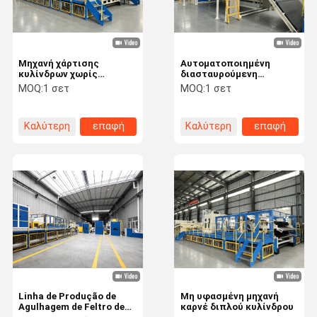
Μηχανή χάρτισης
Αυτοματοποιημένη
κυλίνδρων χωρίς
διασταυρούμενη
υφαντικές ύλες
συσκευή χειρισμού με
MOQ:
1 σετ
MOQ:
1 σετ
σέρβο
Καλύτερη
επαφή
Καλύτερη
επαφή
τιμή
τιμή
Σπίτι
Προϊόντα
Βίντεο
Σχετικά Με
Εμάς
Linha de Produção de
Μη υφασμένη μηχανή
Agulhagem de Feltro de
καρνέ διπλού κυλίνδρου