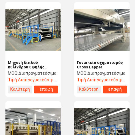
Μηχανή διπλού
Γυναικεία σχηματισμός
κυλίνδρου υψηλής
Cross Lapper
ταχύτητας για κάρδωση
MOQ:
Διαπραγματεύσιμα
MOQ:
Διαπραγματεύσιμα
μη υφασμένων υλών
Τιμή:
Διαπραγματεύσιμος
Τιμή:
Διαπραγματεύσιμος
Καλύτερη
επαφή
Καλύτερη
επαφή
τιμή
τιμή