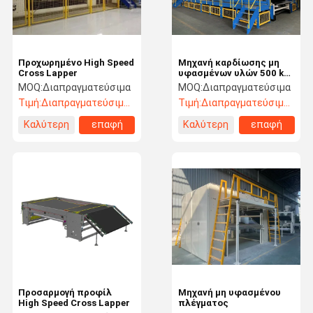
Προχωρημένο High Speed
Μηχανή καρδίωσης μη
Cross Lapper
υφασμένων υλών 500 kg/
ώρα
MOQ:
Διαπραγματεύσιμα
MOQ:
Διαπραγματεύσιμα
Τιμή:
Διαπραγματεύσιμος
Τιμή:
Διαπραγματεύσιμος
Καλύτερη
επαφή
Καλύτερη
επαφή
τιμή
τιμή
Σπίτι
Προϊόντα
Βίντεο
Σχετικά Με
Εμάς
Προσαρμογή προφίλ
Μηχανή μη υφασμένου
High Speed Cross Lapper
πλέγματος