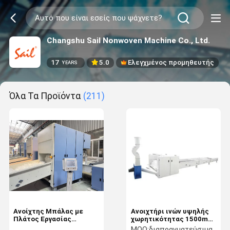
Changshu Sail Nonwoven Machine Co., Ltd.
17
5.0
Ελεγχμένος προμηθευτής
YEARS
Όλα Τα Προϊόντα
(211)
Ανοίχτης Μπάλας με
Ανοιχτήρι ινών υψηλής
Πλάτος Εργασίας
χωρητικότητας 1500mm
1400mm με έλεγχο PLC
800kg/h για ίνα PSF
MOQ:
διαπραγματεύσιμα