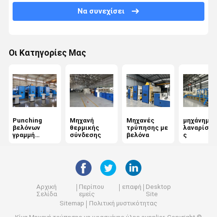
Να συνεχίσει
Μηχανή σχηματισμού ιστού
Μη υφασμένα φούρνα
Οι Κατηγορίες Μας
Μηχανή σιδέρωσης με καλάντη
Άνεμος μηχανή
Μηχανή τελικής επεξεργασίας υφασμάτων
Punching
Μηχανή
Μηχανές
μηχάνημα
Μηχανή μη υφαντικής χημικής σύνδεσης
βελόνων
θερμικής
τρύπησης με
λαναρίσμα
γραμμή
σύνδεσης
βελόνα
ς
παραγωγής
Αρχική
Περίπου
επαφή
Desktop
Σελίδα
εμείς
Site
Sitemap
Πολιτική μυστικότητας