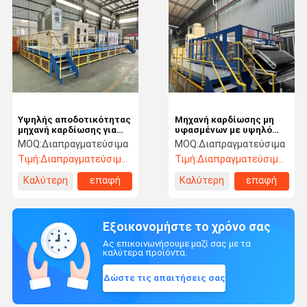
Υψηλής αποδοτικότητας
Μηχανή καρδίωσης μη
μηχανή καρδίωσης για
υφασμένων με υψηλό
υψηλής παραγωγικής
ποσοστό παραγωγής
MOQ:
Διαπραγματεύσιμα
MOQ:
Διαπραγματεύσιμα
ικανότητας
Τιμή:
Διαπραγματεύσιμος
Τιμή:
Διαπραγματεύσιμος
Καλύτερη
επαφή
Καλύτερη
επαφή
τιμή
τιμή
Εξοικονομήστε το χρόνο σας
Ας επικοινωνήσουμε μαζί σας με τα
καλύτερα προϊόντα.
Δώστε τις απαιτήσεις σας