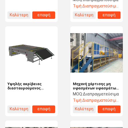
Τιμή:
Διαπραγματεύσιμος
Καλύτερη
επαφή
Καλύτερη
επαφή
τιμή
τιμή
Υψηλής ακρίβειας
Μηχανή χάρτισης μη
διασταυρούμενος
υφασμένων υφασμάτων
ελεγκτής με σύστημα
για γεωτεξιδήματα
MOQ:
Διαπραγματεύσιμα
PLC
Τιμή:
Διαπραγματεύσιμος
Καλύτερη
επαφή
Καλύτερη
επαφή
τιμή
τιμή