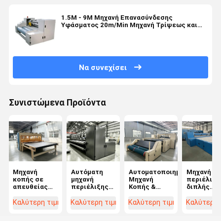
1.5M - 9M Μηχανή Επανασύνδεσης
Υφάσματος 20m/Min Μηχανή Τρίψεως και
Τρίψεως
Να συνεχίσει
Συνιστώμενα Προϊόντα
Μηχανή
Αυτόματη
Αυτοματοποιημένη
Μηχανή
κοπής σε
μηχανή
Μηχανή
περιέλιξη
απευθείας
περιέλιξης
Κοπής &
διπλής
σύνδεση με
με μεταλλικό
Τύλιξης
θέσης κοπ
υψηλή
ρόλερ ριγέ
και κύλισ
Καλύτερη τιμή
Καλύτερη τιμή
Καλύτερη τιμή
Καλύτερη 
ακρίβεια για
που
το μονωτικό
προσφέρε