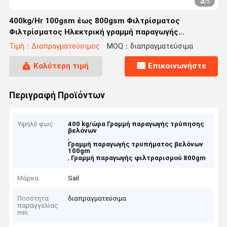
3
/
5
400kg/Hr 100gsm έως 800gsm Φιλτρίσματος
Φιλτρίσματος Ηλεκτρική γραμμή παραγωγής
τρυπήματος βελόνων
Τιμή：Διαπραγματεύσιμος
MOQ：διαπραγματεύσιμα
Καλύτερη τιμή
Επικοινωνήστε
Περιγραφή Προϊόντων
Υψηλό φως
400 kg/ώρα Γραμμή παραγωγής τρύπησης
βελόνων
,
Γραμμή παραγωγής τρυπήματος βελόνων
100gm
,
Γραμμή παραγωγής φιλτραρισμού 800gm
Μάρκα
Sail
Ποσότητα
διαπραγματεύσιμα
παραγγελίας
min