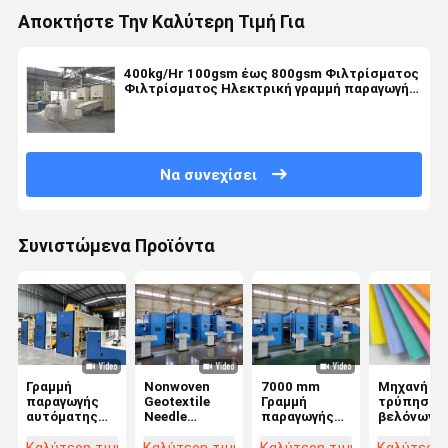
Αποκτήστε Την Καλύτερη Τιμή Για
400kg/Hr 100gsm έως 800gsm Φιλτρίσματος
Φιλτρίσματος Ηλεκτρική γραμμή παραγωγής
τρυπήματος βελόνων
Να συνεχίσει
Συνιστώμενα Προϊόντα
Γραμμή
Nonwoven
7000 mm
Μηχανή
παραγωγής
Geotextile
Γραμμή
τρύπησης
αυτόματης
Needle
παραγωγής
βελόνων μ
μη
Punching
γεωτεξτύλων
υφασμένω
υφασμένης
Production
και GCL για
υφασμάτω