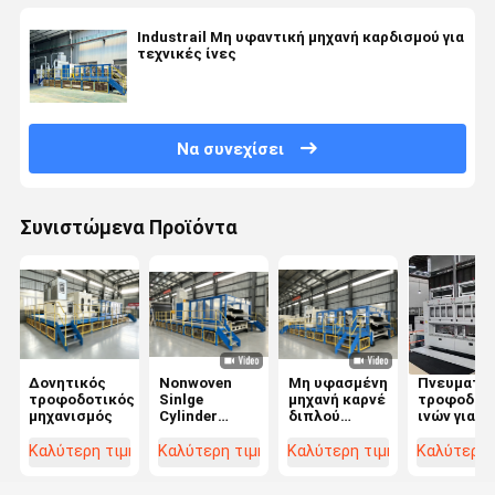
Industrail Μη υφαντική μηχανή καρδισμού για
τεχνικές ίνες
Να συνεχίσει
Συνιστώμενα Προϊόντα
Δονητικός
Nonwoven
Μη υφασμένη
Πνευματικ
τροφοδοτικός
Sinlge
μηχανή καρνέ
τροφοδοτ
μηχανισμός
Cylinder
διπλού
ινών για
Carding
κυλίνδρου
γραμμή
Machine
παραγωγή
Καλύτερη τιμή
Καλύτερη τιμή
Καλύτερη τιμή
Καλύτερη 
γεωτεξτύ
υψηλής