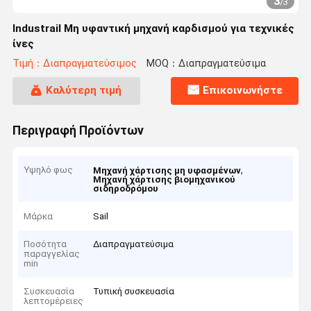
3
/
3
Industrail Μη υφαντική μηχανή καρδισμού για τεχνικές
ίνες
Τιμή：Διαπραγματεύσιμος
MOQ：Διαπραγματεύσιμα
Καλύτερη τιμή
Επικοινωνήστε
Περιγραφή Προϊόντων
Υψηλό φως
,
Μηχανή χάρτισης μη υφασμένων
Μηχανή χάρτισης βιομηχανικού
σιδηροδρόμου
Μάρκα
Sail
Ποσότητα
Διαπραγματεύσιμα
παραγγελίας
min
Συσκευασία
Τυπική συσκευασία
λεπτομέρειες