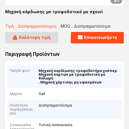
3
/
6
Μηχανή κάρδωσης με τροφοδοτικό με σχοινί
Τιμή：Διαπραγματεύσιμος
MOQ：Διαπραγματεύσιμα
Καλύτερη τιμή
Επικοινωνήστε
Περιγραφή Προϊόντων
Υψηλό φως
,
Μηχανή καρδίωσης τροφοδοτήρα χούπερ
Μηχανή καρτών με τροφοδοτικό με
θόλωμα
,
Μηχανή χάρτισης μη υφασμένων
Μάρκα
Sail
Ποσότητα
Διαπραγματεύσιμα
παραγγελίας
min
Συσκευασία
Τυπική συσκευασία
λεπτομέρειες