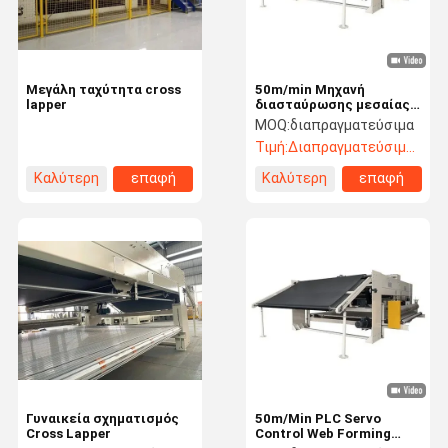
Μεγάλη ταχύτητα cross
50m/min Μηχανή
lapper
διασταύρωσης μεσαίας
ταχύτητας 50m/min
MOQ:
διαπραγματεύσιμα
Τιμή:
Διαπραγματεύσιμος
Καλύτερη
επαφή
Καλύτερη
επαφή
τιμή
τιμή
Σπίτι
Προϊόντα
Σχετικά Με
Επισκεψή
Εμάς
Εργοστασίου
Γυναικεία σχηματισμός
50m/Min PLC Servo
Cross Lapper
Control Web Forming