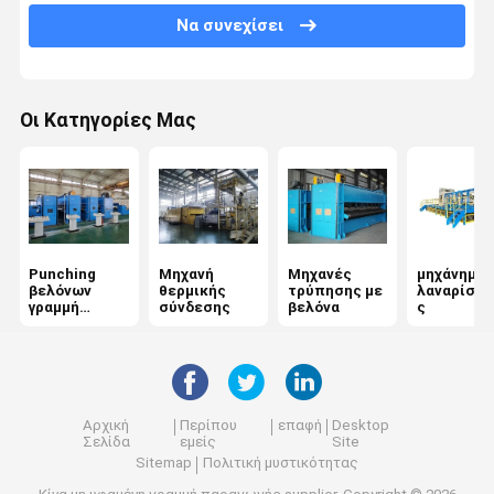
Να συνεχίσει
Άνεμος μηχανή
Μηχανή τελικής επεξεργασίας υφασμάτων
Οι Κατηγορίες Μας
Μηχανή μη υφαντικής χημικής σύνδεσης
Punching
Μηχανή
Μηχανές
μηχάνημα
βελόνων
θερμικής
τρύπησης με
λαναρίσμα
γραμμή
σύνδεσης
βελόνα
ς
παραγωγής
Αρχική
Περίπου
επαφή
Desktop
Σελίδα
εμείς
Site
Sitemap
Πολιτική μυστικότητας