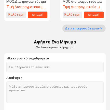
υψηλής ακρίβειας
MOQ:
Διαπραγματεύσιμα
MOQ:
διαπραγματεύσιμα
μηχανή Cross Lapper
Τιμή:
Διαπραγματεύσιμος
Τιμή:
Διαπραγματεύσιμος
Καλύτερη
επαφή
Καλύτερη
επαφή
Έλεγχος
Επικοινωνήσ
Ειδήσεις
Ζητήστε Μια
τιμή
τιμή
Ποιότητας
Τε Μαζί Μας.
Προσφορά
Δείτε περισσότερων
Punching βελόνων γραμμή παραγωγής
Αφήστε Ένα Μήνυμα
Μηχανή θερμικής σύνδεσης
Θα Απαντήσουμε Γρήγορα
Μηχανές τρύπησης με βελόνα
Ηλεκτρονικό ταχυδρομείο
μηχάνημα λαναρίσματος
Μηχανή ανοίγματος ινών
Απαίτηση
Μηχανή σχηματισμού ιστού
Μη υφασμένα φούρνα
Μηχανή σιδέρωσης με καλάντη