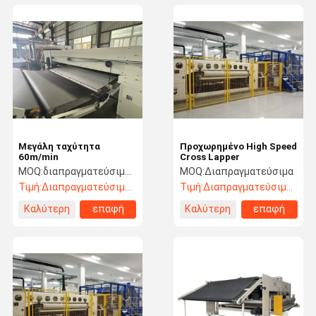
Μεγάλη ταχύτητα
Προχωρημένο High Speed
60m/min
Cross Lapper
MOQ:
διαπραγματεύσιμος
MOQ:
Διαπραγματεύσιμα
Τιμή:
Διαπραγματεύσιμος
Τιμή:
Διαπραγματεύσιμος
Καλύτερη
επαφή
Καλύτερη
επαφή
τιμή
τιμή