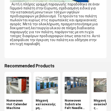
Αυτή η πλήρης γραμμή παραγωγής παραδόθηκε σε έναν
Γερμανό πελάτη στην Ευρώπη, σχεδιασμένη ειδικά για
την κατασκευή μονωτικών τσόχων υψηλών
προδιαγραφών με βελονισμό. Τα προϊόντα του πελάτη
πωλούνται κυρίως στις ευρωπαϊκές και αμερικανικές
αγορές. Μετά την ολοκλήρωση, πραγματοποιήσαμε μια
δοκιμαστική λειτουργία υλικού σε πλήρη διαδικασία
παραγωγής για τον πελάτη, παράγοντας με επιτυχία
τσόχες διαφόρων προδιαγραφών όπως απαιτείτο. Αυτό
εξασφάλισε την έγκριση του πελάτη και οδήγησε στην
επιτυχή παραλαβή.
Recommended Products
Nonwoven
Μηχανή
Nonwoven
Μηχανή
Hot Calender
κατασκευής
Substrate
ανακύκλω
Machine
μη
Felt Needle
ς