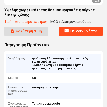
3
/
3
Υψηλής χωρητικότητας θερμοπυρηνικός φούρνος
διπλής ζώνης
Τιμή：Διαπραγματεύσιμος
MOQ：Διαπραγματεύσιμα
Καλύτερη τιμή
Επικοινωνήστε
Περιγραφή Προϊόντων
Υψηλό φως
φούρνος θέρμανσης αερίου υψηλής
χωρητικότητας
,
,
Διπλή ζώνη θερμοαεροφούρνης
φούρνος αερίου μη υφαντός
Μάρκα
Sail
Ποσότητα
Διαπραγματεύσιμα
παραγγελίας
min
Συσκευασία
Τυπική συσκευασία
λεπτομέρειες