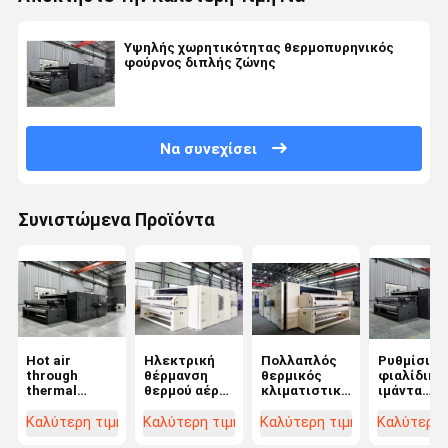
Υψηλής χωρητικότητας θερμοπυρηνικός
φούρνος διπλής ζώνης
Να συνεχίσει
Συνιστώμενα Προϊόντα
Hot air
Ηλεκτρική
Πολλαπλός
Ρυθμίσιμο
through
θέρμανση
θερμικός
φιαλίδικο
thermal
θερμού αέρα
κλιματιστικός
ιμάντα
bonding oven
μέσω
φούρνος με
τεφλόνου
for nonwoven
φούρνου
χαμηλή
θερμικής
Καλύτερη τιμή
Καλύτερη τιμή
Καλύτερη τιμή
Καλύτερη 
production
συγκόλλησης
κατανάλωση
δέσμευση