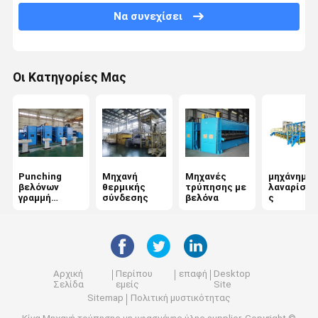
Να συνεχίσει
Άνεμος μηχανή
Μηχανή τελικής επεξεργασίας υφασμάτων
Οι Κατηγορίες Μας
Μηχανή μη υφαντικής χημικής σύνδεσης
Punching
Μηχανή
Μηχανές
μηχάνημα
βελόνων
θερμικής
τρύπησης με
λαναρίσμα
γραμμή
σύνδεσης
βελόνα
ς
παραγωγής
Αρχική
Περίπου
επαφή
Desktop
Σελίδα
εμείς
Site
Sitemap
Πολιτική μυστικότητας