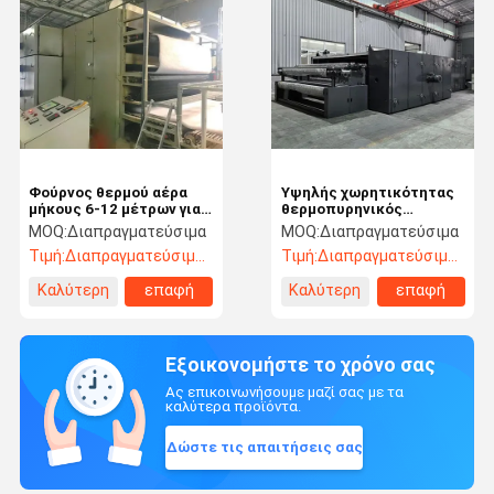
Φούρνος θερμού αέρα
Υψηλής χωρητικότητας
μήκους 6-12 μέτρων για
θερμοπυρηνικός
μη υφασμένο μαλακό
φούρνος διπλής ζώνης
MOQ:
Διαπραγματεύσιμα
MOQ:
Διαπραγματεύσιμα
ύφασμα
Τιμή:
Διαπραγματεύσιμος
Τιμή:
Διαπραγματεύσιμος
Καλύτερη
επαφή
Καλύτερη
επαφή
τιμή
τιμή
Εξοικονομήστε το χρόνο σας
Ας επικοινωνήσουμε μαζί σας με τα
καλύτερα προϊόντα.
Δώστε τις απαιτήσεις σας