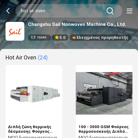
Changshu Sail Nonwoven Machine Co., Ltd.
17
5.0
Ελεγχμένος προμηθευτής
YEARS
Hot Air Oven
(24)
Διπλή ζώνη θερμικής
100 - 3000 GSM Φούρνος
δέσμευσης Φούρνος
θερμοσυσκευής Διπλός
θερμικού αέρα Θερμικό
μεταφορέας Ηλεκτρικός
MOQ:
διαπραγματεύσιμα
MOQ:
διαπραγματεύσιμα