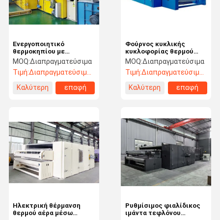
Ενεργοποιητικό
Φούρνος κυκλικής
θερμοκηπίου με
κυκλοφορίας θερμού
αυτόματο έλεγχο
αέρα με μονή ζώνη για
MOQ:
Διαπραγματεύσιμα
MOQ:
Διαπραγματεύσιμα
θερμοκρασίας
θερμική σύνδεση
Τιμή:
Διαπραγματεύσιμος
Τιμή:
Διαπραγματεύσιμος
μαλακού πολυύτσου
Καλύτερη
επαφή
Καλύτερη
επαφή
τιμή
τιμή
Σπίτι
Προϊόντα
Σχετικά Με
Επισκεψή
Εμάς
Εργοστασίου
Ηλεκτρική θέρμανση
Ρυθμίσιμος φιαλίδικος
θερμού αέρα μέσω
ιμάντα τεφλόνου