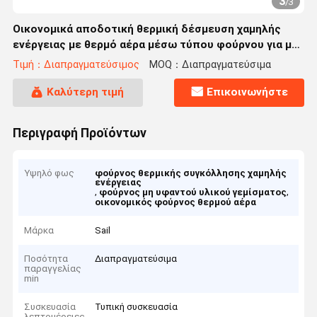
3
/
3
Οικονομικά αποδοτική θερμική δέσμευση χαμηλής
ενέργειας με θερμό αέρα μέσω τύπου φούρνου για μη
υφαντικό ύφασμα
Τιμή：Διαπραγματεύσιμος
MOQ：Διαπραγματεύσιμα
Καλύτερη τιμή
Επικοινωνήστε
Περιγραφή Προϊόντων
Υψηλό φως
φούρνος θερμικής συγκόλλησης χαμηλής
ενέργειας
,
,
φούρνος μη υφαντού υλικού γεμίσματος
οικονομικός φούρνος θερμού αέρα
Μάρκα
Sail
Ποσότητα
Διαπραγματεύσιμα
παραγγελίας
min
Συσκευασία
Τυπική συσκευασία
λεπτομέρειες