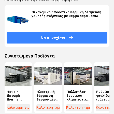
Οικονομικά αποδοτική θερμική δέσμευση
χαμηλής ενέργειας με θερμό αέρα μέσω
τύπου φούρνου για μη υφαντικό ύφασμα
Να συνεχίσει
Συνιστώμενα Προϊόντα
Hot air
Ηλεκτρική
Πολλαπλός
Ρυθμίσιμο
through
θέρμανση
θερμικός
φιαλίδικο
thermal
θερμού αέρα
κλιματιστικός
ιμάντα
bonding oven
μέσω
φούρνος με
τεφλόνου
for nonwoven
φούρνου
χαμηλή
θερμικής
Καλύτερη τιμή
Καλύτερη τιμή
Καλύτερη τιμή
Καλύτερη 
production
συγκόλλησης
κατανάλωση
δέσμευση