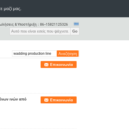
ε μαζί μας.
ωλήσεις & Υποστήριξη：
86--15821125326
Go
Επικοινωνία
ένων ινών από
Επικοινωνία