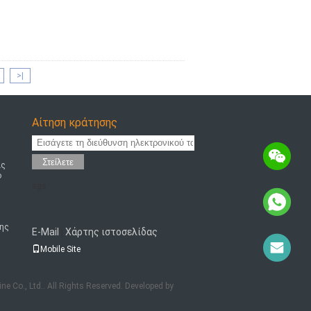
>|
Αίτηση κράτησης
Στείλετε
ας
ό
sgs
ης
E-Mail
Χάρτης ιστοσελίδας
|
Mobile Site
 Co., Ltd.. All Rights Reserved. Developed by