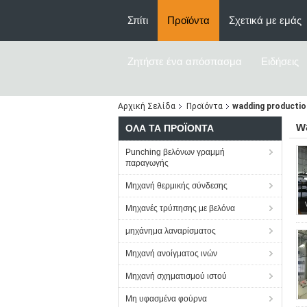
Σπίτι
Προϊόντα
Σχετικά με εμάς
Ζητήστε ένα απόσπασμα
Ειδήσεις
Αρχική Σελίδα
Προϊόντα
wadding production
w
ΌΛΑ ΤΑ ΠΡΟΪΌΝΤΑ
Punching βελόνων γραμμή
παραγωγής
Μηχανή θερμικής σύνδεσης
Μηχανές τρύπησης με βελόνα
μηχάνημα λαναρίσματος
Μηχανή ανοίγματος ινών
Μηχανή σχηματισμού ιστού
Μη υφασμένα φούρνα