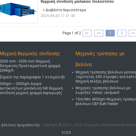
θερμική σύνδεση μαλακού πολυύτσου
Διαβάστε περισσότερα
2025-08-20 17:31:40
Page 1 of 2
|<
<<
1
2
>>
Μηχανή θερμικής σύνδεσης
Μηχανές τρύπησης με
2000 mm - 3200 mm Θερμική
βελόνα
δέσμευση Προετοιμαστική γραμμή
200kg/h
Μηχανή τρύπησης βελόνων μεσαί
ταχύτητας 600 στροφές ανά λεπτ
Σημεία της παραγράφου 1 στοιχείο β)
Μηχανή πλέξης βελόνων
300gm ~ 3000gm Αγορά
Μηχανές τρύπησης βελόνων με
αυτοκινήτων μονόκλιση felt θερμική
λωρίδες Velour Jacquard
σύνδεση μηχανή γραμμή παραγωγής
10m/Min 4000gm Μηχανές τρύπησ
βελόνων CBF Batt Feeder
ς βελόνας προμηθευτής.
Copyright © 2024 - 2026 Changshu Sail Nonwoven Machine
ECER